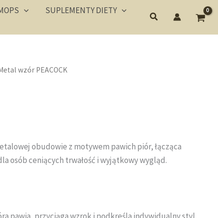
MOPS
SUPLEMENTY DIETY
 Metal wzór PEACOCK
metalowej obudowie z motywem pawich piór, łącząca
dla osób ceniących trwałość i wyjątkowy wygląd.
a pawia, przyciąga wzrok i podkreśla indywidualny styl.