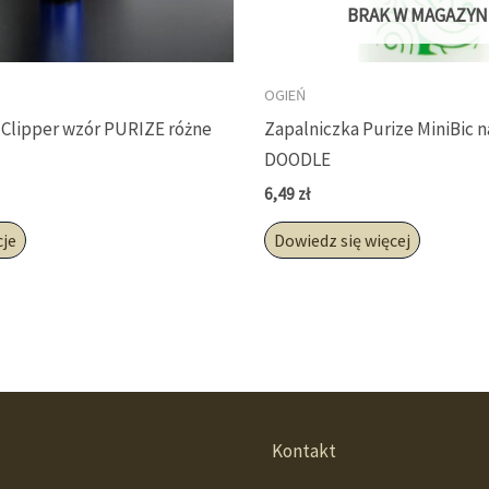
BRAK W MAGAZYN
OGIEŃ
 Clipper wzór PURIZE różne
Zapalniczka Purize MiniBic 
DOODLE
6,49
zł
Ten
cje
Dowiedz się więcej
produkt
ma
wiele
wariantów.
Opcje
można
wybrać
Kontakt
na