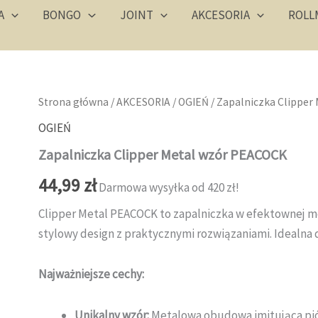
A
BONGO
JOINT
AKCESORIA
ROLL
Strona główna
/
AKCESORIA
/
OGIEŃ
/ Zapalniczka Clipper
OGIEŃ
Zapalniczka Clipper Metal wzór PEACOCK
44,99
zł
Darmowa wysyłka od 420 zł!
Clipper Metal PEACOCK to zapalniczka w efektownej 
stylowy design z praktycznymi rozwiązaniami. Idealna 
Najważniejsze cechy:
Unikalny wzór:
Metalowa obudowa imitująca piór