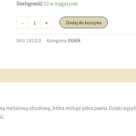
Dostępność:
52 w magazynie
ilość
-
+
Dodaj do koszyka
Zapalniczka
Clipper
Metal
SKU:
191310
Kategoria:
OGIEŃ
wzór
PEACOCK
ną metalową obudową, która imituje pióra pawia. Dzięki wyją
ć.