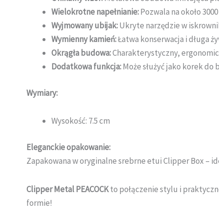
Wielokrotne napełnianie:
Pozwala na około 300
Wyjmowany ubijak:
Ukryte narzędzie w iskrownik
Wymienny kamień:
Łatwa konserwacja i długa ży
Okrągła budowa:
Charakterystyczny, ergonomicz
Dodatkowa funkcja:
Może służyć jako korek do 
Wymiary:
Wysokość: 7.5 cm
Eleganckie opakowanie:
Zapakowana w oryginalne srebrne etui Clipper Box – id
Clipper Metal PEACOCK
to połączenie stylu i praktyczn
formie!