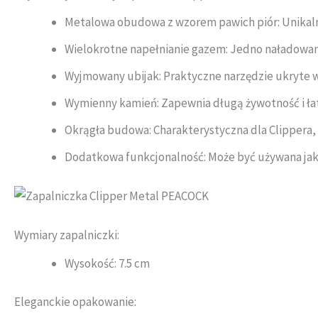
Metalowa obudowa z wzorem pawich piór: Unikalny
Wielokrotne napełnianie gazem: Jedno naładowan
Wyjmowany ubijak: Praktyczne narzędzie ukryte w 
Wymienny kamień: Zapewnia długą żywotność i łat
Okrągła budowa: Charakterystyczna dla Clippera, 
Dodatkowa funkcjonalność: Może być używana jako
Wymiary zapalniczki:
Wysokość: 7.5 cm
Eleganckie opakowanie: