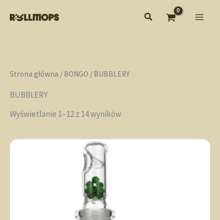
Przejdź
do
treści
Strona główna
/
BONGO
/ BUBBLERY
BUBBLERY
Wyświetlanie 1–12 z 14 wyników