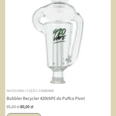
AKCESORIA I CZĘŚCI ZAMIENNE
Bubbler Recycler 420VAPE do Puffco Pivot
Pierwotna
Aktualna
85,00
zł
80,00
zł
cena
cena