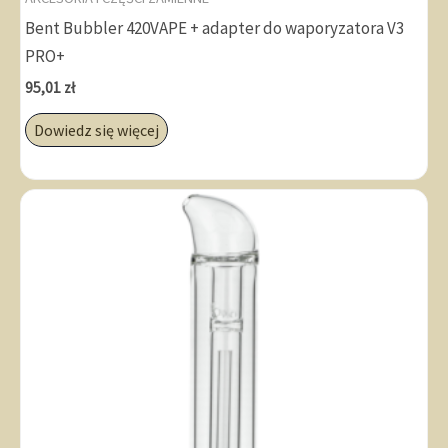
Bent Bubbler 420VAPE + adapter do waporyzatora V3
PRO+
95,01
zł
Dowiedz się więcej