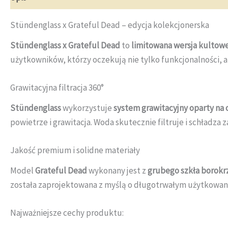
Stündenglass x Grateful Dead – edycja kolekcjonerska
Stündenglass x Grateful Dead
to
limitowana wersja kultowej
użytkowników, którzy oczekują nie tylko funkcjonalności, 
Grawitacyjna filtracja 360°
Stündenglass
wykorzystuje
system grawitacyjny oparty na 
powietrze i grawitacja. Woda skutecznie filtruje i schładza 
Jakość premium i solidne materiały
Model
Grateful Dead
wykonany jest z
grubego szkła borok
została zaprojektowana z myślą o długotrwałym użytkowani
Najważniejsze cechy produktu: