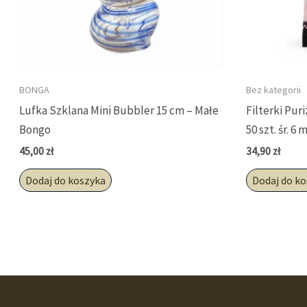
BONGA
Bez kategorii
Lufka Szklana Mini Bubbler 15 cm – Małe
Filterki Pur
Bongo
50 szt. śr. 6
45,00
zł
34,90
zł
Dodaj do koszyka
Dodaj do k