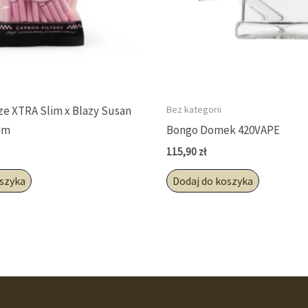
Bez kategorii
ize XTRA Slim x Blazy Susan
 mm
Bongo Domek 420VAPE
115,90
zł
oszyka
Dodaj do koszyka