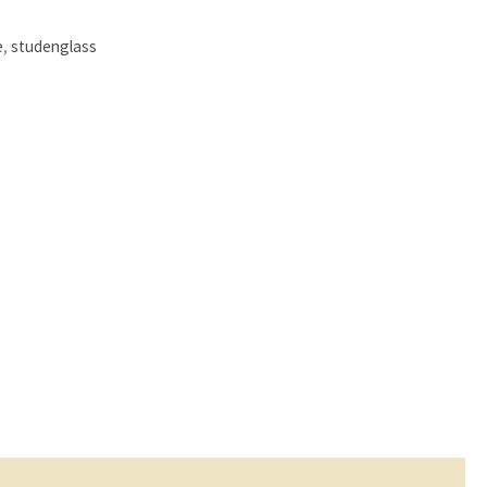
e
,
studenglass