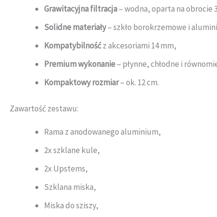
Grawitacyjna filtracja
– wodna, oparta na obrocie 3
Solidne materiały
– szkło borokrzemowe i alumin
Kompatybilność
z akcesoriami 14 mm,
Premium wykonanie
– płynne, chłodne i równomie
Kompaktowy rozmiar
– ok. 12 cm.
Zawartość zestawu:
Rama z anodowanego aluminium,
2x szklane kule,
2x Upstems,
Szklana miska,
Miska do sziszy,