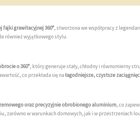
 fajki grawitacyjnej 360°
, stworzona we współpracy z legendar
ale również wyjątkowego stylu.
obrocie o 360°
, który generuje stały, chłodny i równomierny st
zawartość, co przekłada się na
łagodniejsze, czystsze zaciągnięc
rzemowego oraz precyzyjnie obrobionego aluminium
, co zapew
u, zarówno w warunkach domowych, jak i w przestrzeniach lo