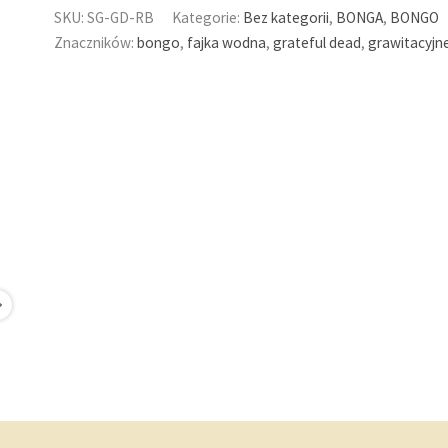
PREMIUM
SKU:
SG-GD-RB
Kategorie:
Bez kategorii
,
BONGA
,
BONGO
Stundenglass
Znaczników:
bongo
,
fajka wodna
,
grateful dead
,
grawitacyjn
x
Grateful
Dead