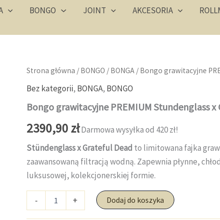
A
BONGO
JOINT
AKCESORIA
ROLL
Strona główna
/
BONGO
/
BONGA
/ Bongo grawitacyjne PR
Bez kategorii
,
BONGA
,
BONGO
Bongo grawitacyjne PREMIUM Stundenglass x 
2390,90
zł
Darmowa wysyłka od 420 zł!
Stündenglass x Grateful Dead
to limitowana fajka graw
zaawansowaną filtracją wodną. Zapewnia płynne, chłod
luksusowej, kolekcjonerskiej formie.
ilość
-
+
Dodaj do koszyka
Bongo
grawitacyjne