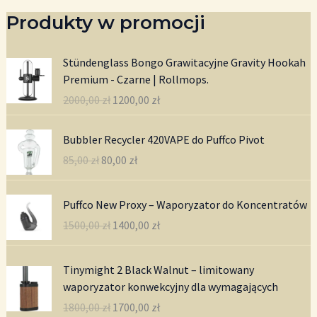
Produkty w promocji
Stündenglass Bongo Grawitacyjne Gravity Hookah
Premium - Czarne | Rollmops.
P
A
2000,00
zł
1200,00
zł
i
k
e
t
Bubbler Recycler 420VAPE do Puffco Pivot
r
u
P
A
85,00
zł
80,00
zł
w
a
i
k
o
l
e
t
t
n
Puffco New Proxy – Waporyzator do Koncentratów
r
u
n
a
P
A
1500,00
zł
1400,00
zł
w
a
a
c
i
k
o
l
c
e
e
t
t
n
e
n
Tinymight 2 Black Walnut – limitowany
r
u
n
a
n
a
waporyzator konwekcyjny dla wymagających
w
a
a
c
a
w
P
A
1800,00
zł
1700,00
zł
o
l
c
e