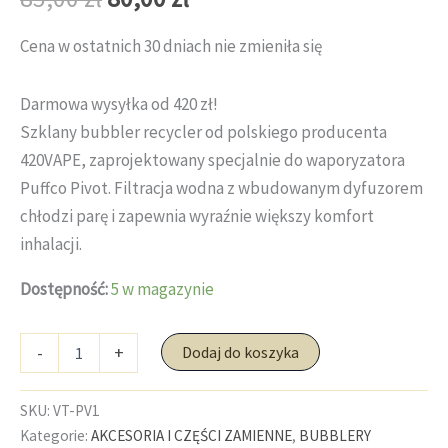
cena
cena
Cena w ostatnich 30 dniach nie zmieniła się
wynosiła:
wynosi:
Darmowa wysyłka od 420 zł!
85,00 zł.
80,00 zł.
Szklany bubbler recycler od polskiego producenta
420VAPE, zaprojektowany specjalnie do waporyzatora
Puffco Pivot. Filtracja wodna z wbudowanym dyfuzorem
chłodzi parę i zapewnia wyraźnie większy komfort
inhalacji.
Dostępność:
5 w magazynie
ilość
-
+
Dodaj do koszyka
Bubbler
Recycler
420VAPE
SKU:
VT-PV1
do
Kategorie:
AKCESORIA I CZĘŚCI ZAMIENNE
,
BUBBLERY
Puffco