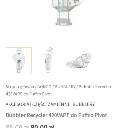
Strona główna
/
BONGO
/
BUBBLERY
/ Bubbler Recycler
420VAPE do Puffco Pivot
AKCESORIA I CZĘŚCI ZAMIENNE
,
BUBBLERY
Bubbler Recycler 420VAPE do Puffco Pivot
Pierwotna
Aktualna
85,00
zł
80,00
zł