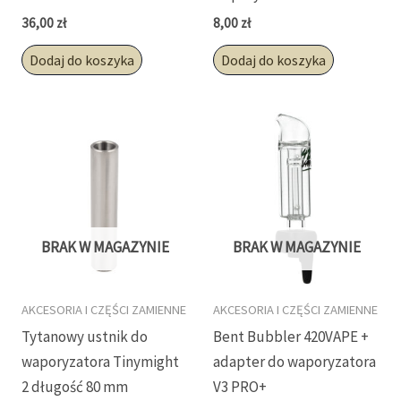
36,00
zł
8,00
zł
Dodaj do koszyka
Dodaj do koszyka
BRAK W MAGAZYNIE
BRAK W MAGAZYNIE
AKCESORIA I CZĘŚCI ZAMIENNE
AKCESORIA I CZĘŚCI ZAMIENNE
Tytanowy ustnik do
Bent Bubbler 420VAPE +
waporyzatora Tinymight
adapter do waporyzatora
2 długość 80 mm
V3 PRO+