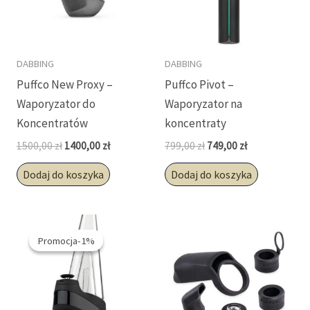
DABBING
DABBING
Puffco New Proxy –
Puffco Pivot –
Waporyzator do
Waporyzator na
Koncentratów
koncentraty
Pierwotna
Aktualna
Pierwotna
Aktualna
1500,00
zł
1400,00
zł
799,00
zł
749,00
zł
cena
cena
cena
cena
wynosiła:
wynosi:
wynosiła:
wynosi:
Dodaj do koszyka
Dodaj do koszyka
1500,00 zł.
1400,00 zł.
799,00 zł.
749,00 zł.
Promocja-1%
Promocja-1%