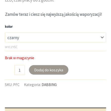
LED, czas pracy do 2 godzin.
Zamów teraz i ciesz się najwyższą jakością waporyzacji!
kolor
WYCZYŚĆ
Brak w magazynie
ilość
Dodaj do koszyka
Puffco
Peak
Pro
SKU:
PFC
Kategoria:
DABBING
-
Waporyzator
do
koncentratów
konopnych