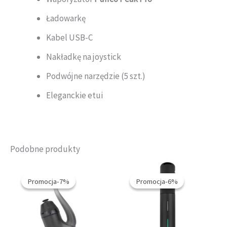
Ładowarkę
Kabel USB-C
Nakładkę na joystick
Podwójne narzędzie (5 szt.)
Eleganckie etui
Podobne produkty
Promocja-7%
Promocja-7%
Promocja-6%
Promocja-6%