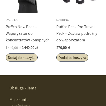
DABBING
DABBING
Puffco New Peak –
Puffco Peak Pro Travel
Waporyzator do
Pack – Zestaw podróżny
koncentratów konopnych
do waporyzatora
Pierwotna
Aktualna
1449,00
zł
1440,00
zł
270,00
zł
cena
cena
wynosiła:
wynosi:
Dodaj do koszyka
Dodaj do koszyka
1449,00 zł.
1440,00 zł.
Obsługa klienta
Moje konto