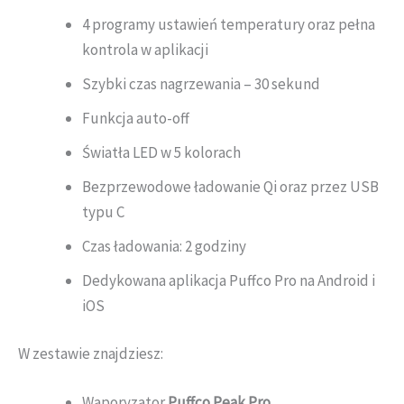
4 programy ustawień temperatury oraz pełna
kontrola w aplikacji
Szybki czas nagrzewania – 30 sekund
Funkcja auto-off
Światła LED w 5 kolorach
Bezprzewodowe ładowanie Qi oraz przez USB
typu C
Czas ładowania: 2 godziny
Dedykowana aplikacja Puffco Pro na Android i
iOS
W zestawie znajdziesz:
Waporyzator
Puffco Peak Pro