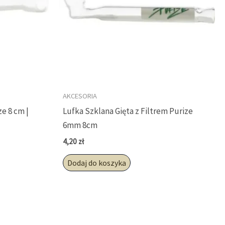
AKCESORIA
ze 8 cm |
Lufka Szklana Gięta z Filtrem Purize
6mm 8cm
4,20
zł
Dodaj do koszyka