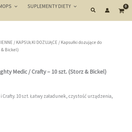
MOPS
SUPLEMENTY DIETY
MIENNE
/
KAPSUŁKI DOZUJĄCE
/ Kapsułki dozujące do
 & Bickel)
ty Medic / Crafty – 10 szt. (Storz & Bickel)
 Crafty. 10 szt. Łatwy załadunek, czystość urządzenia,