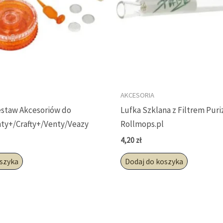
AKCESORIA
Zestaw Akcesoriów do
Lufka Szklana z Filtrem Puri
ty+/Crafty+/Venty/Veazy
Rollmops.pl
4,20
zł
oszyka
Dodaj do koszyka