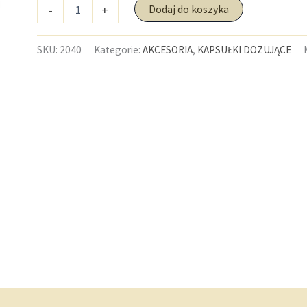
ilość
-
+
Dodaj do koszyka
Kapsułki
dozujące
do
SKU:
2040
Kategorie:
AKCESORIA
,
KAPSUŁKI DOZUJĄCE
waporyzatora
Mighty
/
Mighty
Medic
/
Crafty
–
10
szt.
(Storz
&
Bickel)