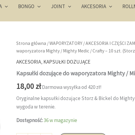
A
BONGO
JOINT
AKCESORIA
ROLL
Strona główna
/
WAPORYZATORY
/
AKCESORIA I CZĘŚCI ZA
waporyzatora Mighty / Mighty Medic / Crafty – 10 szt. (Storz
AKCESORIA
,
KAPSUŁKI DOZUJĄCE
Kapsułki dozujące do waporyzatora Mighty / Migh
18,00
zł
Darmowa wysyłka od 420 zł!
Oryginalne kapsułki dozujące Storz & Bickel do Mighty i
wygoda w terenie.
Dostępność:
36 w magazynie