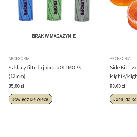
BRAK W MAGAZYNIE
AKCESORIA
AKCESORIA
Szklany filtr do jointa ROLLMOPS
Side Kit – 
(12mm)
Mighty/Migh
35,00
zł
98,00
zł
Dowiedz się więcej
Dodaj do k