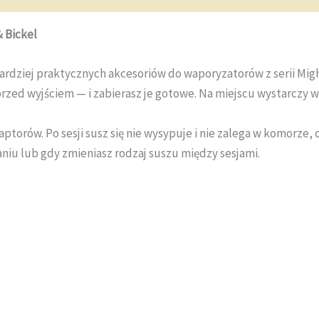
& Bickel
bardziej praktycznych akcesoriów do waporyzatorów z serii Mig
ed wyjściem — i zabierasz je gotowe. Na miejscu wystarczy wy
orów. Po sesji susz się nie wysypuje i nie zalega w komorze, c
niu lub gdy zmieniasz rodzaj suszu między sesjami.