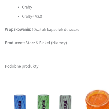
Crafty
Crafty+ V2.0
W opakowaniu:
10 sztuk kapsułek do suszu
Producent:
Storz & Bickel (Niemcy)
Podobne produkty