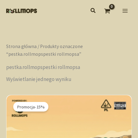
Przejdź
do
treści
Strona główna
/ Produkty oznaczone
“pestka.rollmopspestki rollmopsa”
pestka.rollmopspestki rollmopsa
Wyświetlanie jednego wyniku
Promocja-15%