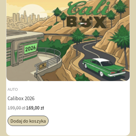
AUTO
Calibox 2026
Pierwotna
Aktualna
199,00
zł
169,00
zł
cena
cena
wynosiła:
wynosi:
Dodaj do koszyka
199,00 zł.
169,00 zł.