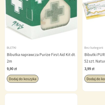
BLETKI
Bez kategorii
Bibułka naprawcza Purize First Aid Kit dł.
Bibułki PUR
2m
52 szt. Natu
9,90
zł
3,99
zł
Dodaj do koszyka
Dodaj do k