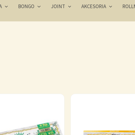
A
BONGO
JOINT
AKCESORIA
ROLL