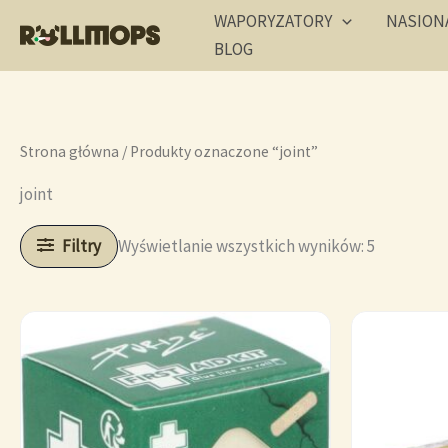
Przejdź
WAPORYZATORY
NASION
do
BLOG
treści
Strona główna
/ Produkty oznaczone “joint”
joint
Wyświetlanie wszystkich wyników: 5
Filtry