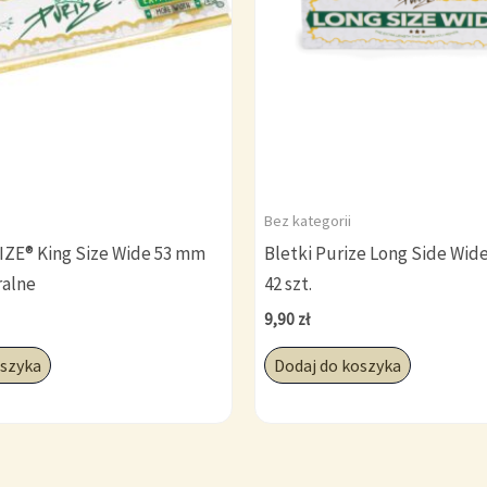
Bez kategorii
IZE® King Size Wide 53 mm
Bletki Purize Long Side Wid
ralne
42 szt.
9,90
zł
oszyka
Dodaj do koszyka