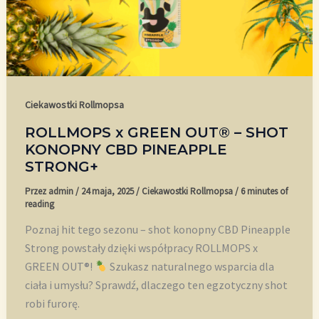
Ciekawostki Rollmopsa
ROLLMOPS x GREEN OUT® – SHOT
KONOPNY CBD PINEAPPLE
STRONG+
Przez
admin
/
24 maja, 2025
/
Ciekawostki Rollmopsa
/
6 minutes of
reading
Poznaj hit tego sezonu – shot konopny CBD Pineapple
Strong powstały dzięki współpracy ROLLMOPS x
GREEN OUT®!
Szukasz naturalnego wsparcia dla
ciała i umysłu? Sprawdź, dlaczego ten egzotyczny shot
robi furorę.